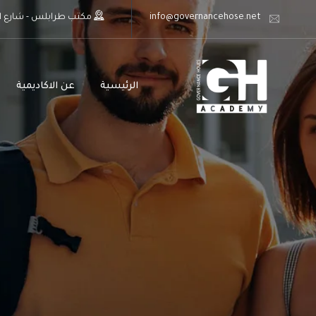
info@governancehose.net
مكتب طرابلس - شارع اب
الرئيسية
عن الاكاديمية