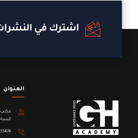
اشترك في النشرات 
العنوان
مكتب 
السياح
33474