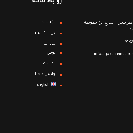
روابط هامة
الرئيسية
طرابلس - شارع ابن بطوطة -
ة
عن الاكاديمية
9132
الدورات
ايوفي
info@governancehos
المدونة
تواصل معنا
English