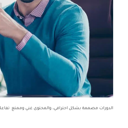
الدورات مصممة بشكل احترافي، والمحتوى غني وممتع. تفاعلت م